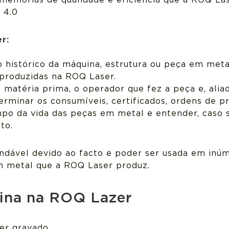
melhorias de qualidade e eficiência que a ROQ La
 4.0
r:
 histórico da máquina, estrutura ou peça em met
 produzidas na ROQ Laser.
matéria prima, o operador que fez a peça e, aliad
terminar os consumíveis, certificados, ordens de p
po da vida das peças em metal e entender, caso 
to.
indável devido ao facto e poder ser usada em inúm
m metal que a ROQ Laser produz.
uina na ROQ Lazer
ser gravado